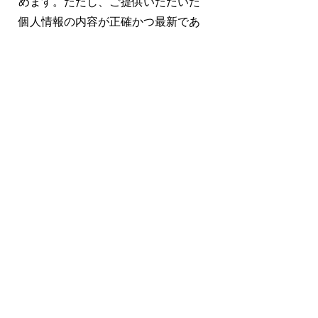
めます。ただし、ご提供いただいた
個人情報の内容が正確かつ最新であ
ることについては、お客様が責任を
負うものとします。
11. 機微な個人情報の取得制限
当店は、次に示す内容を含む個人
情報の取得は原則として行いませ
ん。ただし、お客様が自ら提供した
場合は、この限りではありません。
A. 思想、信条及び宗教に関する事項
B. 人種、民族、門地、本籍地（所在
都道府県に関する情報を除く）、身
体・精神障害、犯罪歴、その他社会
的差別の原因となる事項
C. 勤労者の団結権、団体交渉及びそ
の他団体行動の行為に関する事項