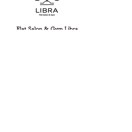
Flat Salon & Gym Libra
山形市のヨガ・整体・トレーニング
​のためのお店
〒990-2332
山形県山形市飯田３丁目２−４
営業時間：9:00 〜 23:00
定休日：日曜、他不定休（予約枠よりご確認下
さい）
©2023 Flat Salon & Gym Libra
特定商取引法に基づく表記
プライバシーポリシー